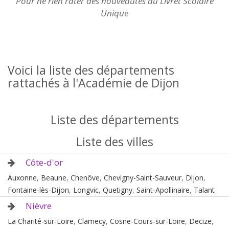
Pour ne rien rater des nouveautés du Livret Scolaire
Unique
Voici la liste des départements
rattachés à l'Académie de Dijon
Liste des départements
Liste des villes
Côte-d'or
Auxonne
,
Beaune
,
Chenôve
,
Chevigny-Saint-Sauveur
,
Dijon
,
Fontaine-lès-Dijon
,
Longvic
,
Quetigny
,
Saint-Apollinaire
,
Talant
Nièvre
La Charité-sur-Loire
,
Clamecy
,
Cosne-Cours-sur-Loire
,
Decize
,