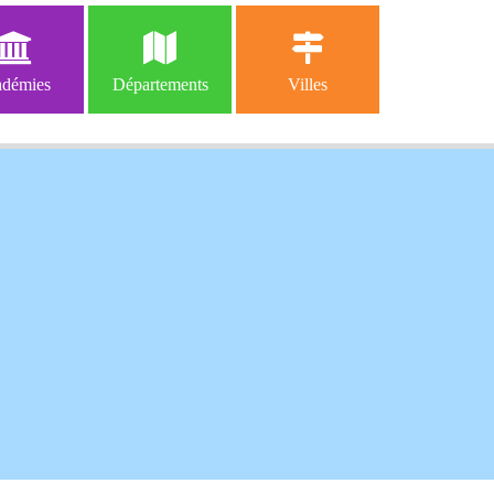
démies
Départements
Villes