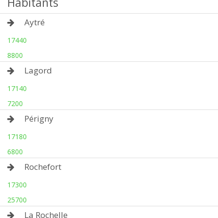
Habitants
Aytré
17440
8800
Lagord
17140
7200
Périgny
17180
6800
Rochefort
17300
25700
La Rochelle