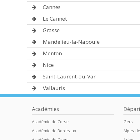
Cannes
Le Cannet
Grasse
Mandelieu-la-Napoule
Menton
Nice
Saint-Laurent-du-Var
Vallauris
Académies
Dépar
Académie de Corse
Gers
Académie de Bordeaux
Alpes-d
Académie de Caen
Aube