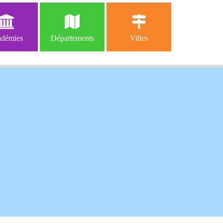
démies
Départements
Villes