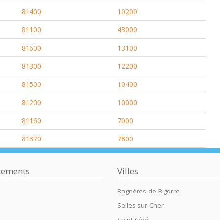
81400
10200
81100
43000
81600
13100
81300
12200
81500
10400
81200
10000
81160
7000
81370
7800
tements
Villes
Bagnères-de-Bigorre
Selles-sur-Cher
Saint-Céré