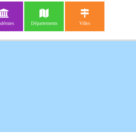
démies
Départements
Villes