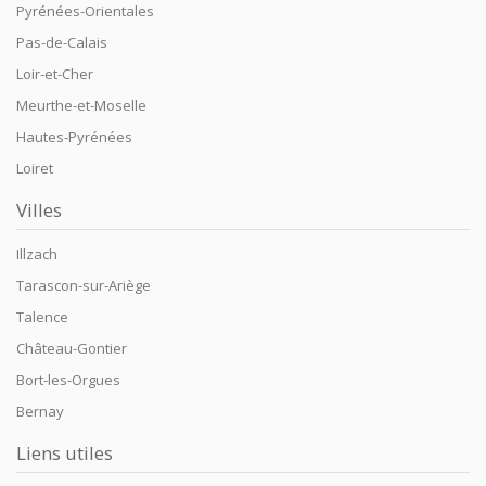
Pyrénées-Orientales
Pas-de-Calais
Loir-et-Cher
Meurthe-et-Moselle
Hautes-Pyrénées
Loiret
Villes
Illzach
Tarascon-sur-Ariège
Talence
Château-Gontier
Bort-les-Orgues
Bernay
Liens utiles