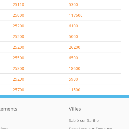
25110
5300
25000
117600
25200
6100
25200
5000
25200
26200
25500
6500
25300
18600
25230
5900
25700
11500
tements
Villes
Sablé-sur-Sarthe
Alpes
Saint-Loup-sur-Semouse