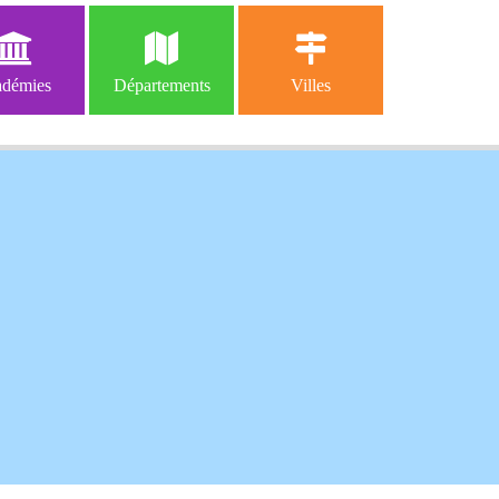
démies
Départements
Villes