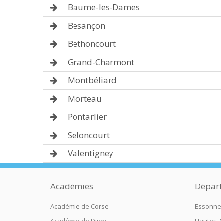
Baume-les-Dames
Besançon
Bethoncourt
Grand-Charmont
Montbéliard
Morteau
Pontarlier
Seloncourt
Valentigney
Académies
Dépar
Académie de Corse
Essonne
Académie de Dijon
Hautes-