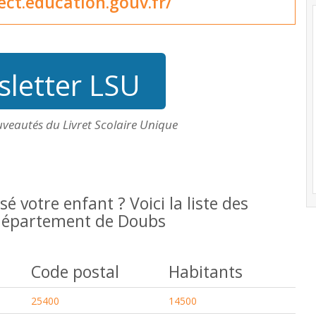
ect.education.gouv.fr/
letter LSU
uveautés du Livret Scolaire Unique
isé votre enfant ? Voici la liste des
u département de Doubs
Code postal
Habitants
25400
14500