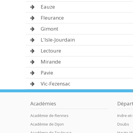
Eauze
Fleurance
Gimont
L'Isle-Jourdain
Lectoure
Mirande
Pavie
Vic-Fezensac
Académies
Dépar
Académie de Rennes
Indre-et-
Académie de Dijon
Doubs
Académie de Toulouse
Haute-V