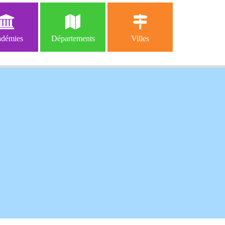
démies
Départements
Villes