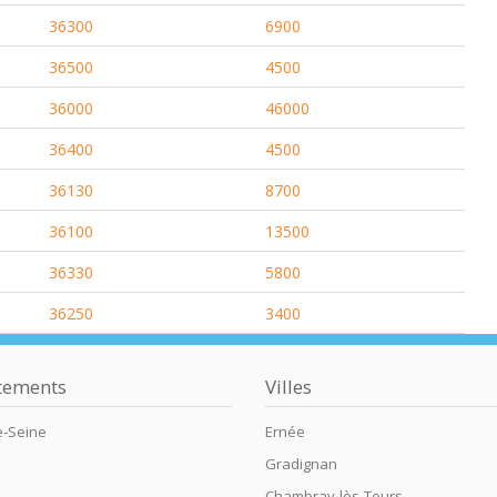
36300
6900
36500
4500
36000
46000
36400
4500
36130
8700
36100
13500
36330
5800
36250
3400
tements
Villes
e-Seine
Ernée
Gradignan
Chambray-lès-Tours