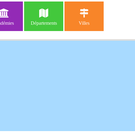
démies
Départements
Villes