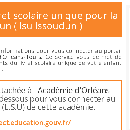
ret scolaire unique pour la
un ( lsu issoudun )
informations pour vous connecter au portail
'Orléans-Tours
. Ce service vous permet de
ants du livret scolaire unique de votre enfant
n.
ttachée à l'
Académie d'Orléans-
ci-dessous pour vous connecter au
 (L.S.U) de cette académie.
ect.education.gouv.fr/