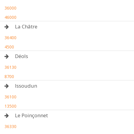
36000
46000
La Châtre
36400
4500
Déols
36130
8700
Issoudun
36100
13500
Le Poinçonnet
36330