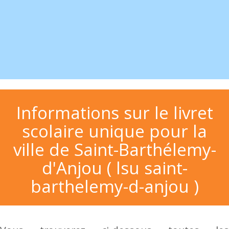
Informations sur le livret
scolaire unique pour la
ville de Saint-Barthélemy-
d'Anjou ( lsu saint-
barthelemy-d-anjou )